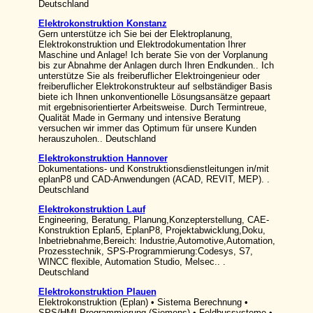
Deutschland
Elektrokonstruktion Konstanz
Gern unterstütze ich Sie bei der Elektroplanung,
Elektrokonstruktion und Elektrodokumentation Ihrer
Maschine und Anlage! Ich berate Sie von der Vorplanung
bis zur Abnahme der Anlagen durch Ihren Endkunden.. Ich
unterstütze Sie als freiberuflicher Elektroingenieur oder
freiberuflicher Elektrokonstrukteur auf selbständiger Basis
biete ich Ihnen unkonventionelle Lösungsansätze gepaart
mit ergebnisorientierter Arbeitsweise. Durch Termintreue,
Qualität Made in Germany und intensive Beratung
versuchen wir immer das Optimum für unsere Kunden
herauszuholen.. Deutschland
Elektrokonstruktion Hannover
Dokumentations- und Konstruktionsdienstleitungen in/mit
eplanP8 und CAD-Anwendungen (ACAD, REVIT, MEP). .
Deutschland
Elektrokonstruktion Lauf
Engineering, Beratung, Planung,Konzepterstellung, CAE-
Konstruktion Eplan5, EplanP8, Projektabwicklung,Doku,
Inbetriebnahme,Bereich: Industrie,Automotive,Automation,
Prozesstechnik, SPS-Programmierung:Codesys, S7,
WINCC flexible, Automation Studio, Melsec.. .
Deutschland
Elektrokonstruktion Plauen
Elektrokonstruktion (Eplan) • Sistema Berechnung •
SPS/HMI Programmierung (Siemens) • Feldbussysteme •