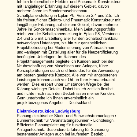
Ich bin freiberuflicher Elektro- und Pneumatik Konstrukteur
mit langjähriger Erfahrung auf diesem Gebiet, davon
mehrere Jahre im Sondermaschinenbau.
Schaltplanerstellung in Eplan P8, Version 2.4 und 2.5. Ich
bin freiberuflicher Elektro- und Pneumatik Konstrukteur mit
langjähriger Erfahrung auf diesem Gebiet, davon mehrere
Jahre im Sondermaschinenbau. Mein Leistungsportfolio
reicht von der Schaltplanerstellung in Eplan P8, Versionen
2.4 und 2.5 mit Erstellung aller für den Schaltschrankbau
notwendigen Unterlagen, bis hin zur ganzheitlichen
Projektbetreuung bei Modernisierung von Altmaschinen
und –anlagen mit Erstellung aller für die Neuzertifizierung
benötigten Unterlagen. Im Rahmen des
Projektmanagements begleite ich Kunden auch bei der
Neubeschaffung von Maschinen und Anlagen, führe
Konzeptprüfungen durch und finde das für die Anwendung
am besten geeignete Konzept. Alle von mir angebotenen
Leistungen können auch vor Ort, in Ihrer Firma erbracht
werden. Dies erspart unter Umständen Wege bei der
Klärung wichtiger Details. Dabei bin ich zeitlich flexibel
und richte mich nach den Bedürfnissen meiner Kunden.
Gern unterbreite ich Ihnen unverbindlich ein
projektbezogenes Angebot. . Deutschland
Elektrokonstruktion Ludwigsburg
Planung elektrischer Stark- und Schwachstromanlagen •
Bühnentechnik für Veranstaltungsbühnen • Lichtdesign.
Effiziente Planungsleistung für funktionelle
Anlagentechnik. Besondere Erfahrung für Sanierung
bestehender Anlagen auch bei laufendem Betrieb..