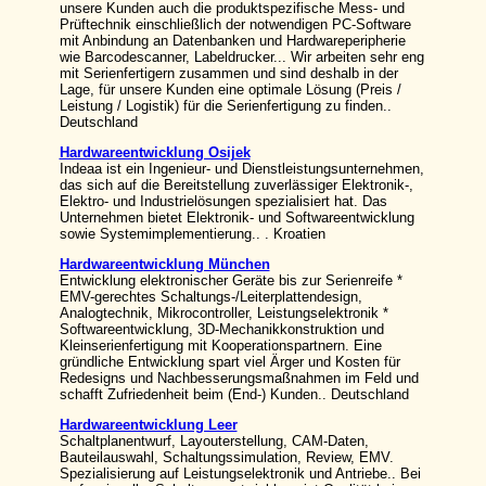
unsere Kunden auch die produktspezifische Mess- und
Prüftechnik einschließlich der notwendigen PC-Software
mit Anbindung an Datenbanken und Hardwareperipherie
wie Barcodescanner, Labeldrucker... Wir arbeiten sehr eng
mit Serienfertigern zusammen und sind deshalb in der
Lage, für unsere Kunden eine optimale Lösung (Preis /
Leistung / Logistik) für die Serienfertigung zu finden..
Deutschland
Hardwareentwicklung Osijek
Indeaa ist ein Ingenieur- und Dienstleistungsunternehmen,
das sich auf die Bereitstellung zuverlässiger Elektronik-,
Elektro- und Industrielösungen spezialisiert hat. Das
Unternehmen bietet Elektronik- und Softwareentwicklung
sowie Systemimplementierung.. . Kroatien
Hardwareentwicklung München
Entwicklung elektronischer Geräte bis zur Serienreife *
EMV-gerechtes Schaltungs-/Leiterplattendesign,
Analogtechnik, Mikrocontroller, Leistungselektronik *
Softwareentwicklung, 3D-Mechanikkonstruktion und
Kleinserienfertigung mit Kooperationspartnern. Eine
gründliche Entwicklung spart viel Ärger und Kosten für
Redesigns und Nachbesserungsmaßnahmen im Feld und
schafft Zufriedenheit beim (End-) Kunden.. Deutschland
Hardwareentwicklung Leer
Schaltplanentwurf, Layouterstellung, CAM-Daten,
Bauteilauswahl, Schaltungssimulation, Review, EMV.
Spezialisierung auf Leistungselektronik und Antriebe.. Bei