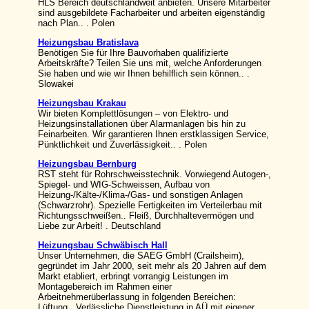
HLS Bereich deutschlandweit anbieten. Unsere Mitarbeiter
sind ausgebildete Facharbeiter und arbeiten eigenständig
nach Plan.. . Polen
Heizungsbau Bratislava
Benötigen Sie für Ihre Bauvorhaben qualifizierte
Arbeitskräfte? Teilen Sie uns mit, welche Anforderungen
Sie haben und wie wir Ihnen behilflich sein können.. .
Slowakei
Heizungsbau Krakau
Wir bieten Komplettlösungen – von Elektro- und
Heizungsinstallationen über Alarmanlagen bis hin zu
Feinarbeiten. Wir garantieren Ihnen erstklassigen Service,
Pünktlichkeit und Zuverlässigkeit.. . Polen
Heizungsbau Bernburg
RST steht für Rohrschweisstechnik. Vorwiegend Autogen-,
Spiegel- und WIG-Schweissen, Aufbau von
Heizung-/Kälte-/Klima-/Gas- und sonstigen Anlagen
(Schwarzrohr). Spezielle Fertigkeiten im Verteilerbau mit
Richtungsschweißen.. Fleiß, Durchhaltevermögen und
Liebe zur Arbeit! . Deutschland
Heizungsbau Schwäbisch Hall
Unser Unternehmen, die SAEG GmbH (Crailsheim),
gegründet im Jahr 2000, seit mehr als 20 Jahren auf dem
Markt etabliert, erbringt vorrangig Leistungen im
Montagebereich im Rahmen einer
Arbeitnehmerüberlassung in folgenden Bereichen:
Lüftung.. Verlässliche Dienstleistung in AÜ mit eigener