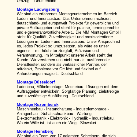
Umzug. . Deutschland
Montage Ludwigsburg
Wir sind ein erfahrenes Montageunternehmen im Bereich
Laden- und Innenausbau. Das Unternehmen realisiert
deutschland- und europaweit Projekte für gewerbliche und
private Auftraggeber und steht für präzise, termingerechte
und eigenverantwortliche Arbeit.. Die MM Montagen GmbH
steht für Qualität, Zuverlässigkeit und praxisorientierte
Lösungen im Laden- und Innenausbau. Unser Anspruch ist
es, jedes Projekt so umzusetzen, als wäre es unser
eigenes – mit höchster Sorgfalt, Präzision und
Verantwortung. Im Mittelpunkt unserer Arbeit steht der
Kunde. Wir verstehen uns nicht nur als ausführender
Dienstleister, sondern als verlässlicher Partner, der
mitdenkt, Probleme vor Ort löst und flexibel auf
Anforderungen reagiert.. Deutschland
Montage Düsseldorf
Ladenbau, Möbelmontage, Messebau. Lösungen mit dem
Auftraggeber entwickeln. Sorgfältige Planung, zielstrebige
und zuverlässige Ausführung.. Deutschland
Montage Ruzomberok
Maschinenbau - Instandhaltung - Industriemontage -
Anlagenbau - Schaltschrankbau - Wartung -
Elektromechanik - Elektronik - Hydraulik - Industriebau.
Wo ein Wille ist, ist auch ein Weg.. Slowakei
Montage Heinsberg
Wir sind ein Team von 17 gelernten Schreinern, die sich