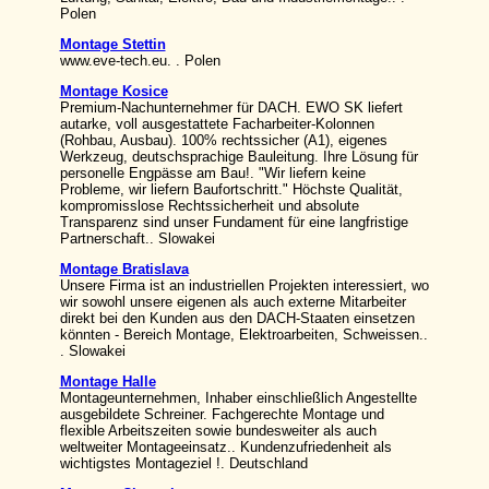
Polen
Montage Stettin
www.eve-tech.eu. . Polen
Montage Kosice
Premium-Nachunternehmer für DACH. EWO SK liefert
autarke, voll ausgestattete Facharbeiter-Kolonnen
(Rohbau, Ausbau). 100% rechtssicher (A1), eigenes
Werkzeug, deutschsprachige Bauleitung. Ihre Lösung für
personelle Engpässe am Bau!. "Wir liefern keine
Probleme, wir liefern Baufortschritt." Höchste Qualität,
kompromisslose Rechtssicherheit und absolute
Transparenz sind unser Fundament für eine langfristige
Partnerschaft.. Slowakei
Montage Bratislava
Unsere Firma ist an industriellen Projekten interessiert, wo
wir sowohl unsere eigenen als auch externe Mitarbeiter
direkt bei den Kunden aus den DACH-Staaten einsetzen
könnten - Bereich Montage, Elektroarbeiten, Schweissen..
. Slowakei
Montage Halle
Montageunternehmen, Inhaber einschließlich Angestellte
ausgebildete Schreiner. Fachgerechte Montage und
flexible Arbeitszeiten sowie bundesweiter als auch
weltweiter Montageeinsatz.. Kundenzufriedenheit als
wichtigstes Montageziel !. Deutschland