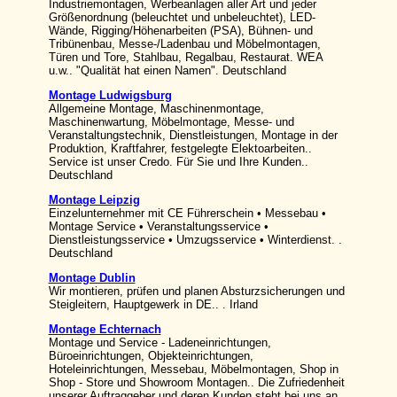
Industriemontagen, Werbeanlagen aller Art und jeder
Größenordnung (beleuchtet und unbeleuchtet), LED-
Wände, Rigging/Höhenarbeiten (PSA), Bühnen- und
Tribünenbau, Messe-/Ladenbau und Möbelmontagen,
Türen und Tore, Stahlbau, Regalbau, Restaurat. WEA
u.w.. "Qualität hat einen Namen". Deutschland
Montage Ludwigsburg
Allgemeine Montage, Maschinenmontage,
Maschinenwartung, Möbelmontage, Messe- und
Veranstaltungstechnik, Dienstleistungen, Montage in der
Produktion, Kraftfahrer, festgelegte Elektoarbeiten..
Service ist unser Credo. Für Sie und Ihre Kunden..
Deutschland
Montage Leipzig
Einzelunternehmer mit CE Führerschein • Messebau •
Montage Service • Veranstaltungsservice •
Dienstleistungsservice • Umzugsservice • Winterdienst. .
Deutschland
Montage Dublin
Wir montieren, prüfen und planen Absturzsicherungen und
Steigleitern, Hauptgewerk in DE.. . Irland
Montage Echternach
Montage und Service - Ladeneinrichtungen,
Büroeinrichtungen, Objekteinrichtungen,
Hoteleinrichtungen, Messebau, Möbelmontagen, Shop in
Shop - Store und Showroom Montagen.. Die Zufriedenheit
unserer Auftraggeber und deren Kunden steht bei uns an