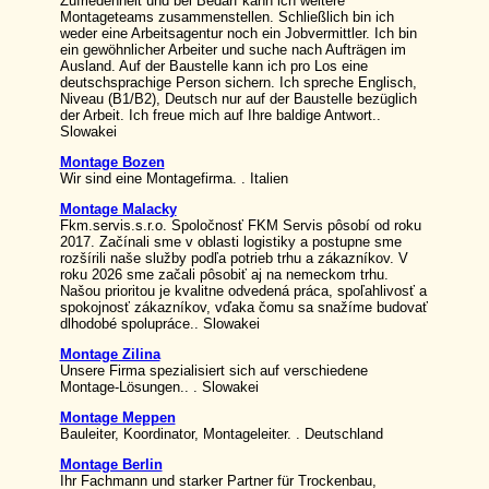
Zufriedenheit und bei Bedarf kann ich weitere
Montageteams zusammenstellen. Schließlich bin ich
weder eine Arbeitsagentur noch ein Jobvermittler. Ich bin
ein gewöhnlicher Arbeiter und suche nach Aufträgen im
Ausland. Auf der Baustelle kann ich pro Los eine
deutschsprachige Person sichern. Ich spreche Englisch,
Niveau (B1/B2), Deutsch nur auf der Baustelle bezüglich
der Arbeit. Ich freue mich auf Ihre baldige Antwort..
Slowakei
Montage Bozen
Wir sind eine Montagefirma. . Italien
Montage Malacky
Fkm.servis.s.r.o. Spoločnosť FKM Servis pôsobí od roku
2017. Začínali sme v oblasti logistiky a postupne sme
rozšírili naše služby podľa potrieb trhu a zákazníkov. V
roku 2026 sme začali pôsobiť aj na nemeckom trhu.
Našou prioritou je kvalitne odvedená práca, spoľahlivosť a
spokojnosť zákazníkov, vďaka čomu sa snažíme budovať
dlhodobé spolupráce.. Slowakei
Montage Zilina
Unsere Firma spezialisiert sich auf verschiedene
Montage-Lösungen.. . Slowakei
Montage Meppen
Bauleiter, Koordinator, Montageleiter. . Deutschland
Montage Berlin
Ihr Fachmann und starker Partner für Trockenbau,