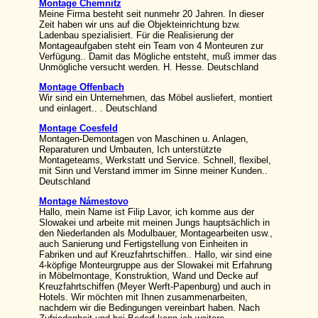
Montage Chemnitz
Meine Firma besteht seit nunmehr 20 Jahren. In dieser
Zeit haben wir uns auf die Objekteinrichtung bzw.
Ladenbau spezialisiert. Für die Realisierung der
Montageaufgaben steht ein Team von 4 Monteuren zur
Verfügung.. Damit das Mögliche entsteht, muß immer das
Unmögliche versucht werden. H. Hesse. Deutschland
Montage Offenbach
Wir sind ein Unternehmen, das Möbel ausliefert, montiert
und einlagert.. . Deutschland
Montage Coesfeld
Montagen-Demontagen von Maschinen u. Anlagen,
Reparaturen und Umbauten, Ich unterstützte
Montageteams, Werkstatt und Service. Schnell, flexibel,
mit Sinn und Verstand immer im Sinne meiner Kunden..
Deutschland
Montage Námestovo
Hallo, mein Name ist Filip Lavor, ich komme aus der
Slowakei und arbeite mit meinen Jungs hauptsächlich in
den Niederlanden als Modulbauer, Montagearbeiten usw.,
auch Sanierung und Fertigstellung von Einheiten in
Fabriken und auf Kreuzfahrtschiffen.. Hallo, wir sind eine
4-köpfige Monteurgruppe aus der Slowakei mit Erfahrung
in Möbelmontage, Konstruktion, Wand und Decke auf
Kreuzfahrtschiffen (Meyer Werft-Papenburg) und auch in
Hotels. Wir möchten mit Ihnen zusammenarbeiten,
nachdem wir die Bedingungen vereinbart haben. Nach