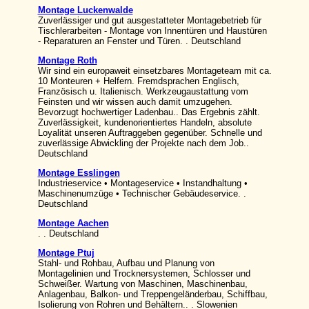
Montage Luckenwalde
Zuverlässiger und gut ausgestatteter Montagebetrieb für
Tischlerarbeiten - Montage von Innentüren und Haustüren
- Reparaturen an Fenster und Türen. . Deutschland
Montage Roth
Wir sind ein europaweit einsetzbares Montageteam mit ca.
10 Monteuren + Helfern. Fremdsprachen Englisch,
Französisch u. Italienisch. Werkzeugaustattung vom
Feinsten und wir wissen auch damit umzugehen.
Bevorzugt hochwertiger Ladenbau.. Das Ergebnis zählt.
Zuverlässigkeit, kundenorientiertes Handeln, absolute
Loyalität unseren Auftraggeben gegenüber. Schnelle und
zuverlässige Abwickling der Projekte nach dem Job..
Deutschland
Montage Esslingen
Industrieservice • Montageservice • Instandhaltung •
Maschinenumzüge • Technischer Gebäudeservice. .
Deutschland
Montage Aachen
. . Deutschland
Montage Ptuj
Stahl- und Rohbau, Aufbau und Planung von
Montagelinien und Trocknersystemen, Schlosser und
Schweißer. Wartung von Maschinen, Maschinenbau,
Anlagenbau, Balkon- und Treppengeländerbau, Schiffbau,
Isolierung von Rohren und Behältern.. . Slowenien