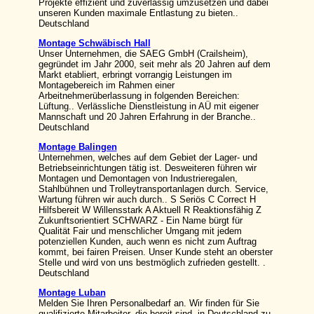
Projekte effizient und zuverlässig umzusetzen und dabei
unseren Kunden maximale Entlastung zu bieten..
Deutschland
Montage Schwäbisch Hall
Unser Unternehmen, die SAEG GmbH (Crailsheim),
gegründet im Jahr 2000, seit mehr als 20 Jahren auf dem
Markt etabliert, erbringt vorrangig Leistungen im
Montagebereich im Rahmen einer
Arbeitnehmerüberlassung in folgenden Bereichen:
Lüftung.. Verlässliche Dienstleistung in AÜ mit eigener
Mannschaft und 20 Jahren Erfahrung in der Branche..
Deutschland
Montage Balingen
Unternehmen, welches auf dem Gebiet der Lager- und
Betriebseinrichtungen tätig ist. Desweiteren führen wir
Montagen und Demontagen von Industrieregalen,
Stahlbühnen und Trolleytransportanlagen durch. Service,
Wartung führen wir auch durch.. S Seriös C Correct H
Hilfsbereit W Willensstark A Aktuell R Reaktionsfähig Z
Zukunftsorientiert SCHWARZ - Ein Name bürgt für
Qualität Fair und menschlicher Umgang mit jedem
potenziellen Kunden, auch wenn es nicht zum Auftrag
kommt, bei fairen Preisen. Unser Kunde steht an oberster
Stelle und wird von uns bestmöglich zufrieden gestellt. .
Deutschland
Montage Luban
Melden Sie Ihren Personalbedarf an. Wir finden für Sie
qualifizierte Mitarbeiter, die bereit sind, in Deutschland zu