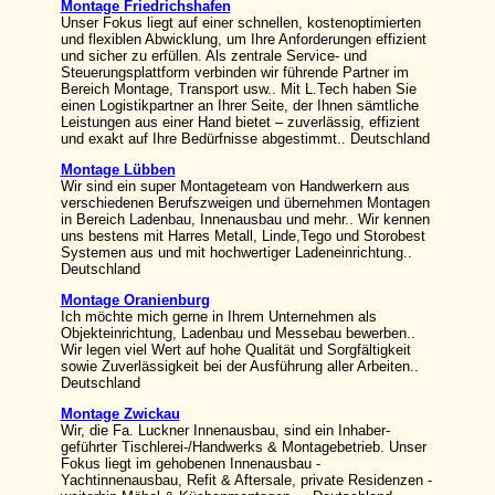
Montage Friedrichshafen
Unser Fokus liegt auf einer schnellen, kostenoptimierten
und flexiblen Abwicklung, um Ihre Anforderungen effizient
und sicher zu erfüllen. Als zentrale Service- und
Steuerungsplattform verbinden wir führende Partner im
Bereich Montage, Transport usw.. Mit L.Tech haben Sie
einen Logistikpartner an Ihrer Seite, der Ihnen sämtliche
Leistungen aus einer Hand bietet – zuverlässig, effizient
und exakt auf Ihre Bedürfnisse abgestimmt.. Deutschland
Montage Lübben
Wir sind ein super Montageteam von Handwerkern aus
verschiedenen Berufszweigen und übernehmen Montagen
in Bereich Ladenbau, Innenausbau und mehr.. Wir kennen
uns bestens mit Harres Metall, Linde,Tego und Storobest
Systemen aus und mit hochwertiger Ladeneinrichtung..
Deutschland
Montage Oranienburg
Ich möchte mich gerne in Ihrem Unternehmen als
Objekteinrichtung, Ladenbau und Messebau bewerben..
Wir legen viel Wert auf hohe Qualität und Sorgfältigkeit
sowie Zuverlässigkeit bei der Ausführung aller Arbeiten..
Deutschland
Montage Zwickau
Wir, die Fa. Luckner Innenausbau, sind ein Inhaber-
geführter Tischlerei-/Handwerks & Montagebetrieb. Unser
Fokus liegt im gehobenen Innenausbau -
Yachtinnenausbau, Refit & Aftersale, private Residenzen -