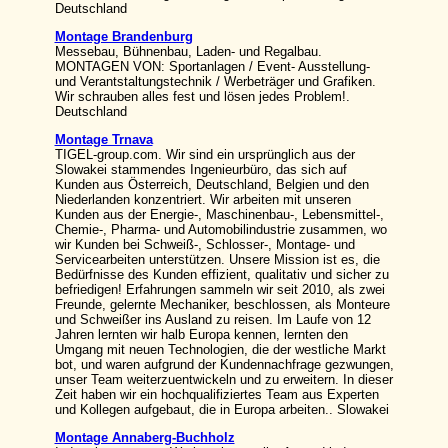
Deutschland
Montage Brandenburg
Messebau, Bühnenbau, Laden- und Regalbau.
MONTAGEN VON: Sportanlagen / Event- Ausstellung-
und Verantstaltungstechnik / Werbeträger und Grafiken.
Wir schrauben alles fest und lösen jedes Problem!.
Deutschland
Montage Trnava
TIGEL-group.com. Wir sind ein ursprünglich aus der
Slowakei stammendes Ingenieurbüro, das sich auf
Kunden aus Österreich, Deutschland, Belgien und den
Niederlanden konzentriert. Wir arbeiten mit unseren
Kunden aus der Energie-, Maschinenbau-, Lebensmittel-,
Chemie-, Pharma- und Automobilindustrie zusammen, wo
wir Kunden bei Schweiß-, Schlosser-, Montage- und
Servicearbeiten unterstützen. Unsere Mission ist es, die
Bedürfnisse des Kunden effizient, qualitativ und sicher zu
befriedigen! Erfahrungen sammeln wir seit 2010, als zwei
Freunde, gelernte Mechaniker, beschlossen, als Monteure
und Schweißer ins Ausland zu reisen. Im Laufe von 12
Jahren lernten wir halb Europa kennen, lernten den
Umgang mit neuen Technologien, die der westliche Markt
bot, und waren aufgrund der Kundennachfrage gezwungen,
unser Team weiterzuentwickeln und zu erweitern. In dieser
Zeit haben wir ein hochqualifiziertes Team aus Experten
und Kollegen aufgebaut, die in Europa arbeiten.. Slowakei
Montage Annaberg-Buchholz