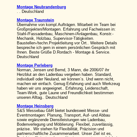
Montage Neubrandenburg
. . Deutschland
Montage Traunstein
Übernahme von kompl.Aufträgen. Mitarbeit im Team bei
Großprojekten/Montagen. Erfahrung und Fachwissen in:
Stahl-/Fassadenbau, Maschinen-/Anlagenbau, Konstr.-
Mechanik, Holzbau, Supervisor-Tätigkeiten.
Baustellen-/techn.Projektleitung vor Ort.. Weitere Details
bespreche ich gern in einem persönlichen Gespräch mit
Ihnen. Beste Grüße D.Rordach - Montage & Service.
Deutschland
Montage Perleberg
Norman, Jensen und Bernd, 3 Mann, die 2006/07 ihr
Herzblut an den Ladenbau vergeben haben. Standard,
individuell oder Neuland, wir können`s. Und wenn nicht,
machen wir einfach. Genug Erfahrung und auch Werkzeug
haben wir uns angeeignet.. Erfahrung, Leidenschaft,
Team-Work, gute Laune und Freundlichkeit bestimmen
unseren Alltag.. Deutschland
Montage Heinsberg
S&S Messebau GbR bietet bundesweit Messe- und
Eventmontagen: Planung, Transport, Auf- und Abbau
sowie ergänzende Dienstleistungen wie Ladenbau,
Bodenverlegung und Möblierung. Flexibel, zuverlässig,
präzise.. Wir stehen für Flexibilität, Präzision und
partnerschaftliche Zusammenarbeit. Unser Ziel ist es,