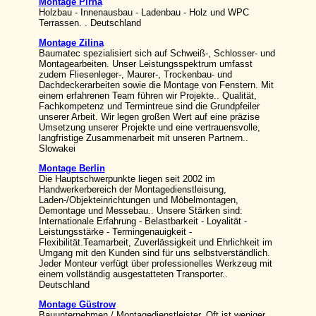
Montage Pirna
Holzbau - Innenausbau - Ladenbau - Holz und WPC
Terrassen. . Deutschland
Montage Zilina
Baumatec spezialisiert sich auf Schweiß-, Schlosser- und
Montagearbeiten. Unser Leistungsspektrum umfasst
zudem Fliesenleger-, Maurer-, Trockenbau- und
Dachdeckerarbeiten sowie die Montage von Fenstern. Mit
einem erfahrenen Team führen wir Projekte.. Qualität,
Fachkompetenz und Termintreue sind die Grundpfeiler
unserer Arbeit. Wir legen großen Wert auf eine präzise
Umsetzung unserer Projekte und eine vertrauensvolle,
langfristige Zusammenarbeit mit unseren Partnern..
Slowakei
Montage Berlin
Die Hauptschwerpunkte liegen seit 2002 im
Handwerkerbereich der Montagedienstleisung,
Laden-/Objekteinrichtungen und Möbelmontagen,
Demontage und Messebau.. Unsere Stärken sind:
Internationale Erfahrung - Belastbarkeit - Loyalität -
Leistungsstärke - Termingenauigkeit -
Flexibilität.Teamarbeit, Zuverlässigkeit und Ehrlichkeit im
Umgang mit den Kunden sind für uns selbstverständlich.
Jeder Monteur verfügt über professionelles Werkzeug mit
einem vollständig ausgestatteten Transporter..
Deutschland
Montage Güstrow
Bauunternehmen / Montagedienstleister. Oft ist weniger