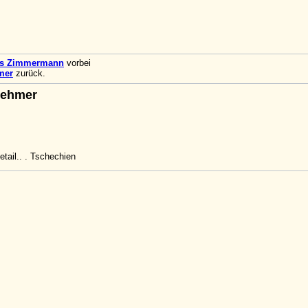
bs Zimmermann
vorbei
mer
zurück.
nehmer
tail.. . Tschechien